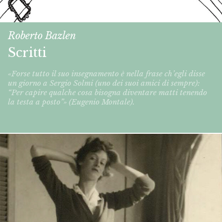
Roberto Bazlen
Scritti
«Forse tutto il suo insegnamento è nella frase ch’egli disse
un giorno a Sergio Solmi (uno dei suoi amici di sempre):
“Per capire qualche cosa bisogna diventare matti tenendo
la testa a posto”» (Eugenio Montale).