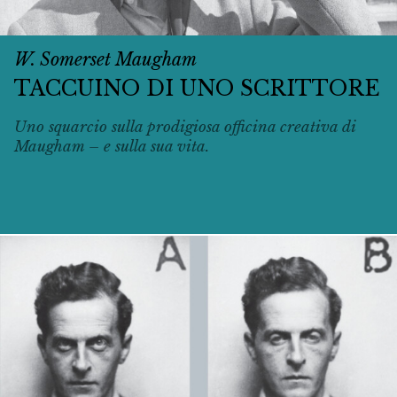
W. Somerset Maugham
TACCUINO DI UNO SCRITTORE
Uno squarcio sulla prodigiosa officina creativa di
Maugham – e sulla sua vita.