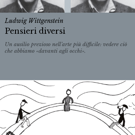
Ludwig Wittgenstein
Pensieri diversi
Un ausilio prezioso nell’arte più difficile: vedere ciò
che abbiamo «
davanti agli occhi
».