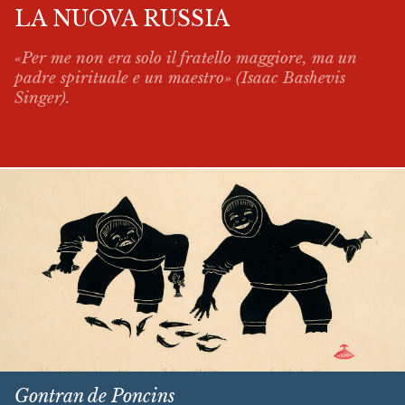
LA NUOVA RUSSIA
«Per me non era solo il fratello maggiore, ma un
padre spirituale e un maestro» (Isaac Bashevis
Singer).
Gontran de Poncins