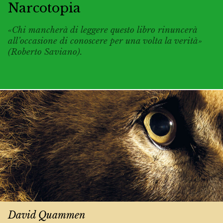
Narcotopia
«Chi mancherà di leggere questo libro rinuncerà
all’occasione di conoscere per una volta la verità»
(Roberto Saviano).
David Quammen