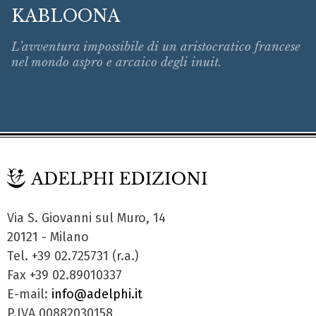
KABLOONA
L’avventura impossibile di un aristocratico francese
nel mondo aspro e arcaico degli inuit.
Via S. Giovanni sul Muro, 14
20121 - Milano
Tel. +39 02.725731 (r.a.)
Fax +39 02.89010337
E-mail:
info@adelphi.it
P.IVA 00882030158