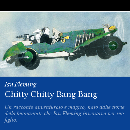
Ian Fleming
Chitty­ Chitty ­Bang ­Bang
Un racconto avventuroso e magico, nato dalle storie
della buonanotte che Ian Fleming inventava per suo
figlio.