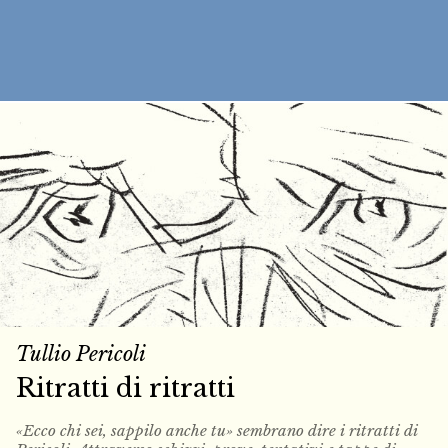
Tullio Pericoli
Ritratti di ritratti
«Ecco chi sei, sappilo anche tu» sembrano dire i ritratti di