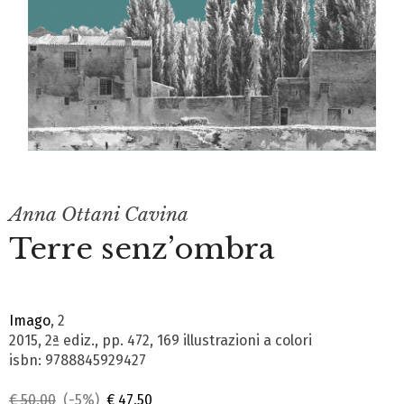
Anna Ottani Cavina
Terre senz’ombra
Imago
, 2
2015, 2ª ediz., pp. 472, 169 illustrazioni a colori
isbn: 9788845929427
€ 50,00
(-5%)
€ 47,50