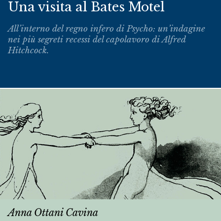
Una visita al Bates Motel
All’interno del regno infero di
Psycho
: un’indagine
nei più segreti recessi del capolavoro di Alfred
Hitchcock.
Anna Ottani Cavina