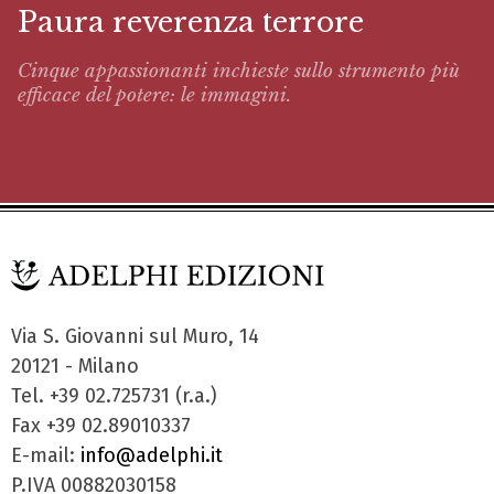
Paura reverenza terrore
Cinque appassionanti inchieste sullo strumento più
efficace del potere: le immagini.
Via S. Giovanni sul Muro, 14
20121 - Milano
Tel. +39 02.725731 (r.a.)
Fax +39 02.89010337
E-mail:
info@adelphi.it
P.IVA 00882030158