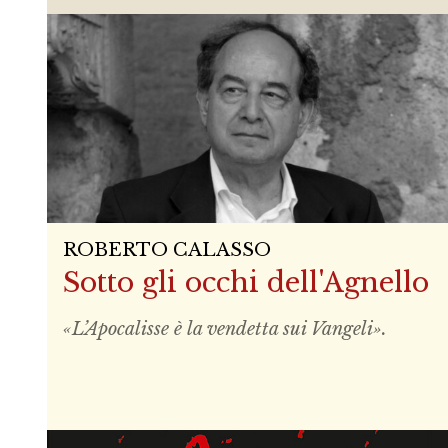
ROBERTO CALASSO
Sotto gli occhi dell'Agnello
«L’Apocalisse è la vendetta sui Vangeli».