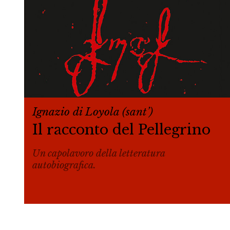
Ignazio di Loyola (sant’)
Il racconto del Pellegrino
Un capolavoro della letteratura
autobiografica.