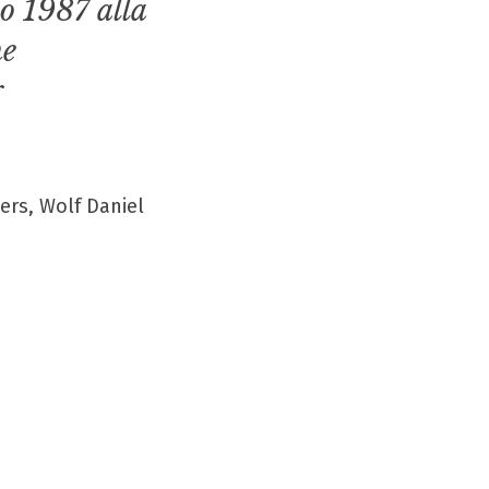
io 1987 alla
he
g
ers, Wolf Daniel