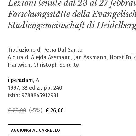
Lezioni tenute dal 23 al 27 febbra
Forschungsstätte della Evangelisc
Studiengemeinschaft di Heidelber
Traduzione di Petra Dal Santo
A cura di Alejda Assmann, Jan Assmann, Horst Folk
Hartwich, Christoph Schulte
i peradam
, 4
1997, 3ª ediz., pp. 240
isbn: 9788845912931
€ 28,00
(-5%)
€ 26,60
AGGIUNGI AL CARRELLO