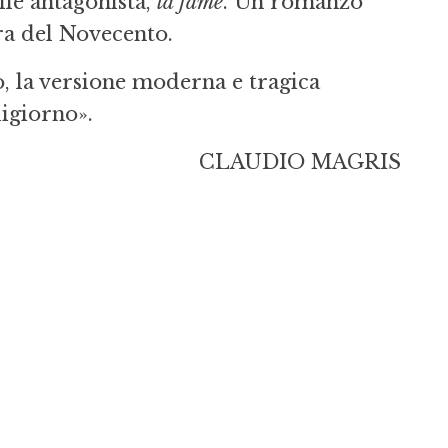
le antagonista,
la fame
. Un romanzo
ura del Novecento.
, la versione moderna e tragica
igiorno».
CLAUDIO MAGRIS