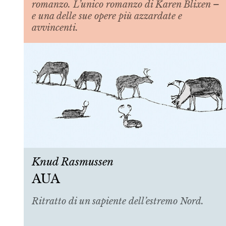
romanzo. L’unico romanzo di Karen Blixen –
e una delle sue opere più azzardate e
avvincenti.
Knud Rasmussen
AUA
Ritratto di un sapiente dell’estremo Nord.