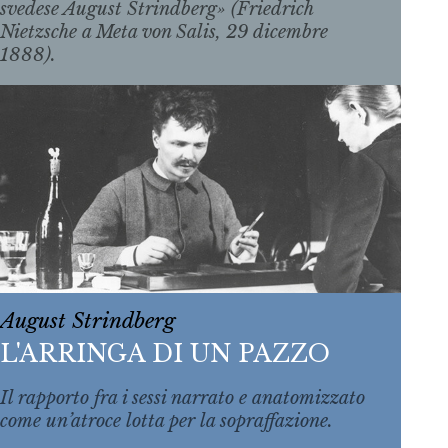
svedese August Strindberg» (Friedrich
Nietzsche a Meta von Salis, 29 dicembre
1888).
August Strindberg
L'ARRINGA DI UN PAZZO
Il rapporto fra i sessi narrato e anatomizzato
come un’atroce lotta per la sopraffazione.