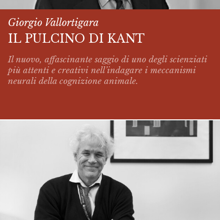
Giorgio Vallortigara
IL PULCINO DI KANT
Il nuovo, affascinante saggio di uno degli scienziati
più attenti e creativi nell’indagare i meccanismi
neurali della cognizione animale.