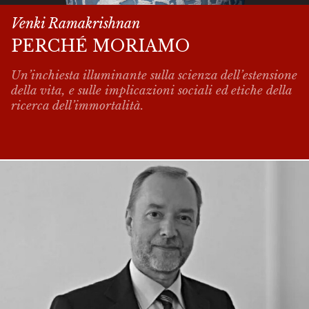
Venki Ramakrishnan
PERCHÉ MORIAMO
Un’inchiesta illuminante sulla scienza dell’estensione
della vita, e sulle implicazioni sociali ed etiche della
ricerca dell’immortalità.