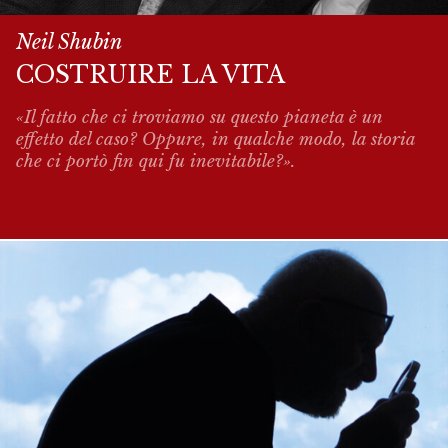
Neil Shubin
COSTRUIRE LA VITA
«Il fatto che ci troviamo su questo pianeta è un
effetto del caso? Oppure, in qualche modo, la storia
che ci portò fin qui fu inevitabile?».