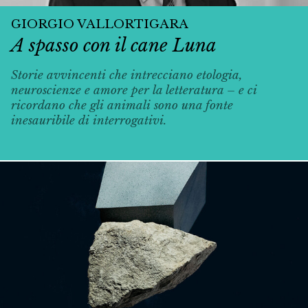
GIORGIO VALLORTIGARA
A spasso con il cane Luna
Storie avvincenti che intrecciano etologia,
neuroscienze e amore per la letteratura – e ci
ricordano che gli animali sono una fonte
inesauribile di interrogativi.