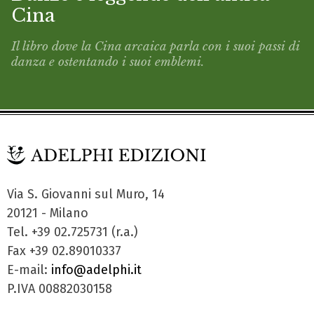
Cina
Il libro dove la Cina arcaica parla con i suoi passi di
danza e ostentando i suoi emblemi.
Via S. Giovanni sul Muro, 14
20121 - Milano
Tel. +39 02.725731 (r.a.)
Fax +39 02.89010337
E-mail:
info@adelphi.it
P.IVA 00882030158