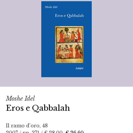
Moshe Idel
Eros e Qabbalah
Il ramo d'oro, 48
2007 / pp. 371 /
€ 28,00
€ 26,60