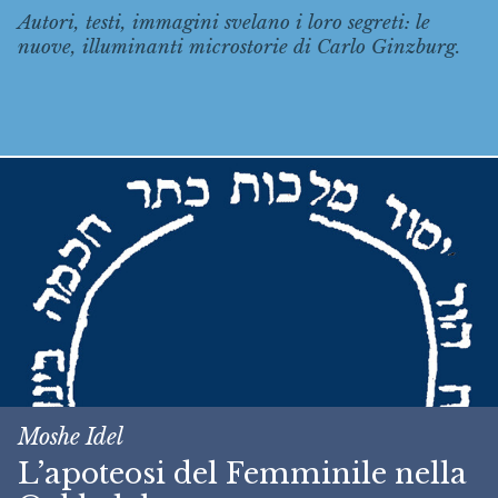
Autori, testi, immagini svelano i loro segreti: le
nuove, illuminanti microstorie di Carlo Ginzburg.
Moshe Idel
L’apoteosi del Femminile nella