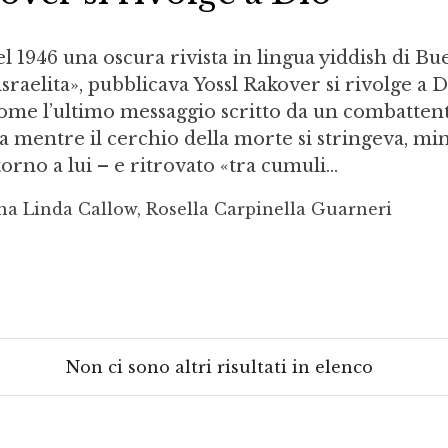
l 1946 una oscura rivista in lingua yiddish di B
 israelita», pubblicava Yossl Rakover si rivolge a 
ome l’ultimo messaggio scritto da un combattent
ia mentre il cerchio della morte si stringeva, mi
rno a lui – e ritrovato «tra cumuli...
a Linda Callow, Rosella Carpinella Guarneri
Non ci sono altri risultati in elenco