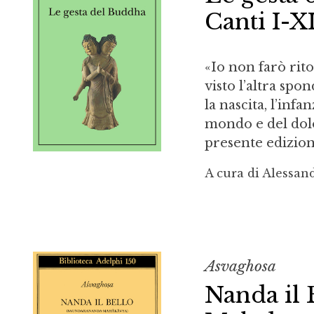
Canti I-X
«Io non farò rit
visto l’altra spo
la nascita, l’infa
mondo e del dolor
presente edizione
A cura di Alessan
Asvaghosa
Nanda il