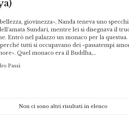
ya)
 bellezza, giovinezza», Nanda teneva uno specch
dell’amata Sundari, mentre lei si disegnava il tru
e. Entrò nel palazzo un monaco per la questua.
 perché tutti si occupavano dei «passatempi amo
gnore». Quel monaco era il Buddha,...
dro Passi
Non ci sono altri risultati in elenco