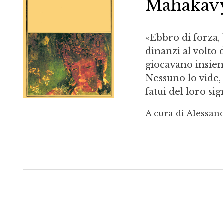
Mahakav
«Ebbro di forza,
dinanzi al volto 
giocavano insiem
Nessuno lo vide,
fatui del loro si
A cura di Alessan