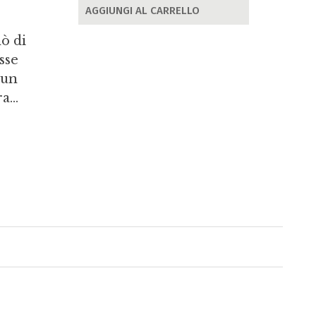
AGGIUNGI AL CARRELLO
nò di
sse
 un
...