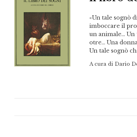
«Un tale sognò di
imboccare il pr
un animale... Un 
otre... Una donn
Un tale sognò che
A cura di Dario 