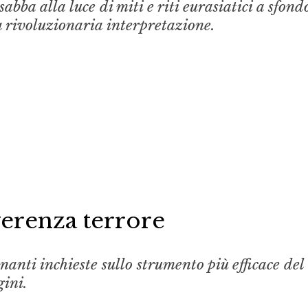
abba alla luce di miti e riti eurasiatici a sfond
 rivoluzionaria interpretazione.
erenza terrore
anti inchieste sullo strumento più efficace del
gini.