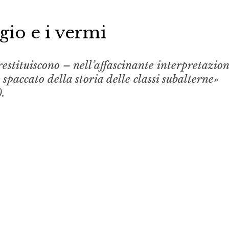
gio e i vermi
restituiscono – nell’affascinante interpretazion
paccato della storia delle classi subalterne»
).