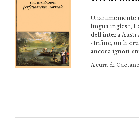
Unanimemente co
lingua inglese, L
dell’intera Austr
«Infine, un litor
ancora ignoti, str
A cura di Gaetan