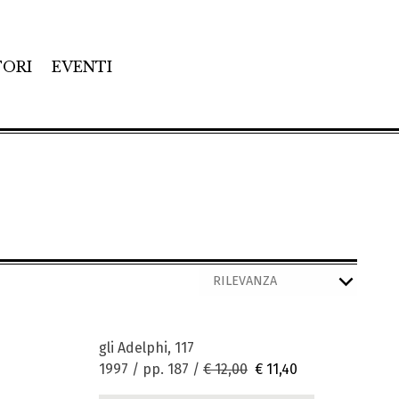
TORI
EVENTI
gli Adelphi, 117
1997 / pp. 187 /
€ 12,00
€ 11,40