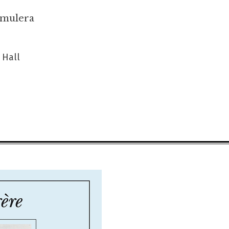
amulera
 Hall